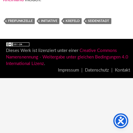
FREIFUNKZELLE
INITIATIVE
KREFELD
SEIDENSTADT
Dieses Werk ist lizenziert unter einer
Creative Commons
Namensnennung - Weitergabe unter gleichen Bedingungen 4.0
International Lizenz
.
Impressum
|
Datenschutz
|
Kontakt