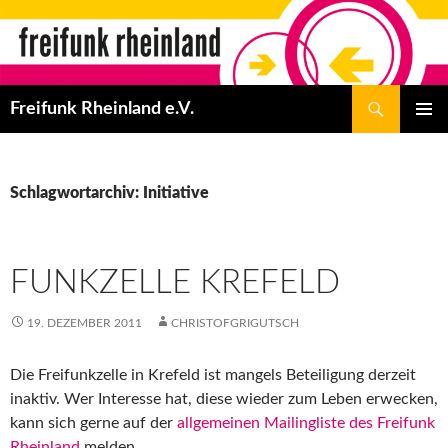
Zum
Inhalt
springen
Suchen
Freifunk Rheinland e.V.
PRIMÄR
MENÜ
Schlagwortarchiv: Initiative
FUNKZELLE KREFELD
19. DEZEMBER 2011
CHRISTOFGRIGUTSCH
Die Freifunkzelle in Krefeld ist mangels Beteiligung derzeit
inaktiv. Wer Interesse hat, diese wieder zum Leben erwecken,
kann sich gerne auf der
allgemeinen Mailingliste des Freifunk
Rheinland
melden.