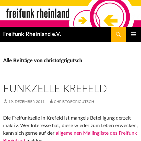
Zum
Inhalt
springen
Suchen
Freifunk Rheinland e.V.
PRIMÄR
MENÜ
Alle Beiträge von christofgrigutsch
FUNKZELLE KREFELD
19. DEZEMBER 2011
CHRISTOFGRIGUTSCH
Die Freifunkzelle in Krefeld ist mangels Beteiligung derzeit
inaktiv. Wer Interesse hat, diese wieder zum Leben erwecken,
kann sich gerne auf der
allgemeinen Mailingliste des Freifunk
Rheinland
melden.