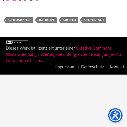
FREIFUNKZELLE
INITIATIVE
KREFELD
SEIDENSTADT
Dieses Werk ist lizenziert unter einer
Creative Commons
Namensnennung - Weitergabe unter gleichen Bedingungen 4.0
International Lizenz
.
Impressum
|
Datenschutz
|
Kontakt