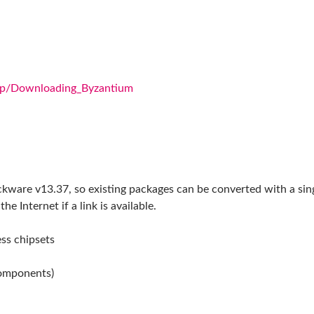
php/Downloading_Byzantium
ckware v13.37, so existing packages can be converted with a si
he Internet if a link is available.
ess chipsets
components)