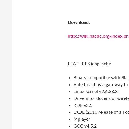
Download
:
http://wiki.hacdc.org/index.
FEATURES (englisch):
Binary compatible with Sla
Able to act as a gateway to t
Linux kernel v2.6.38.8
Drivers for dozens of wirel
KDE v3.5
LXDE (2010 release of all 
Mplayer
GCC v4.5.2