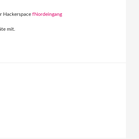
ser Hackerspace
fNordeingang
te mit.