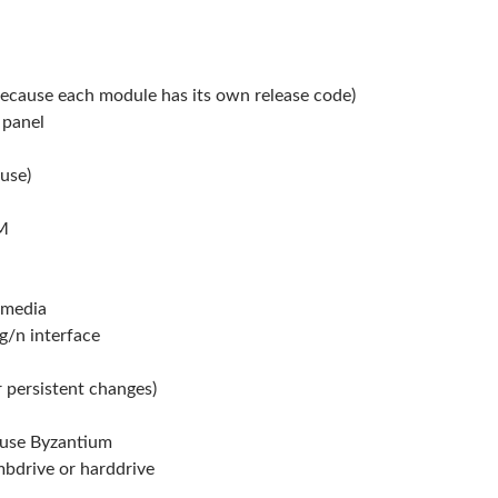
l because each module has its own release code)
 panel
use)
M
 media
/g/n interface
ersistent changes)
 use Byzantium
bdrive or harddrive