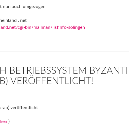
ist nun auch umgezogen:
heinland . net
land.net/cgi-bin/mailman/listinfo/solingen
H BETRIEBSSYSTEM BYZANT
AB) VERÖFFENTLICHT!
ab) veröffentlicht
chen
)