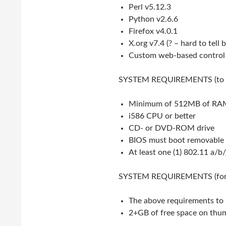
Perl v5.12.3
Python v2.6.6
Firefox v4.0.1
X.org v7.4 (? – hard to tel
Custom web-based control
SYSTEM REQUIREMENTS (to 
Minimum of 512MB of RA
i586 CPU or better
CD- or DVD-ROM drive
BIOS must boot removable
At least one (1) 802.11 a/b
SYSTEM REQUIREMENTS (for p
The above requirements to
2+GB of free space on thum