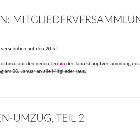
IN: MITGLIEDERVERSAMMLU
 verschoben auf den 20.5.!
 nochmal auf den neuen
Termin
der Jahreshauptversammlung unse
 am 20. Januar an alle Mitglieder raus.
EN-UMZUG, TEIL 2