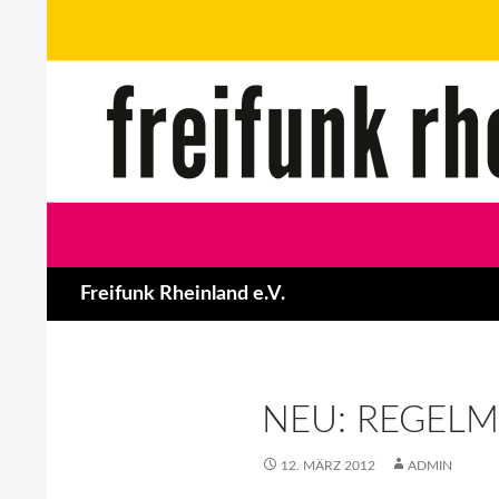
Zum
Inhalt
springen
Suchen
Freifunk Rheinland e.V.
NEU: REGELM
12. MÄRZ 2012
ADMIN