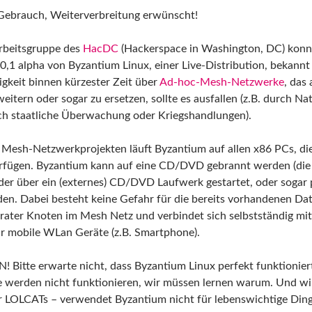
Gebrauch, Weiterverbreitung erwünscht!
Arbeitsgruppe des
HacDC
(Hackerspace in Washington, DC) konnt
v0,1 alpha von Byzantium Linux, einer Live-Distribution, bekann
higkeit binnen kürzester Zeit über
Ad-hoc-Mesh-Netzwerke
, das 
itern oder sogar zu ersetzen, sollte es ausfallen (z.B. durch Na
ch staatliche Überwachung oder Kriegshandlungen).
n Mesh-Netzwerkprojekten läuft Byzantium auf allen x86 PCs, di
erfügen. Byzantium kann auf eine CD/DVD gebrannt werden (die 
der über ein (externes) CD/DVD Laufwerk gestartet, oder sogar
rden. Dabei besteht keine Gefahr für die bereits vorhandenen D
parater Knoten im Mesh Netz und verbindet sich selbstständig mi
für mobile WLan Geräte (z.B. Smartphone).
Bitte erwarte nicht, dass Byzantium Linux perfekt funktionier
 werden nicht funktionieren, wir müssen lernen warum. Und wir
r LOLCATs – verwendet Byzantium nicht für lebenswichtige Ding