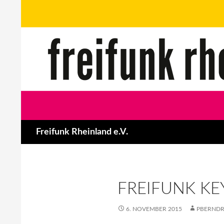
Zum
Inhalt
springen
Suchen
Freifunk Rheinland e.V.
FREIFUNK KE
6. NOVEMBER 2015
PBERND