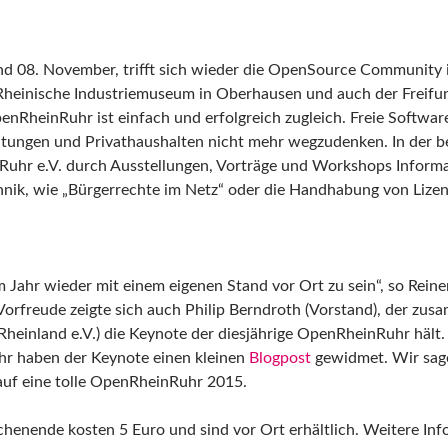
nd 08. November, trifft sich wieder die OpenSource Community i
 Rheinische Industriemuseum in Oberhausen und auch der Freifun
nRheinRuhr ist einfach und erfolgreich zugleich. Freie Software
htungen und Privathaushalten nicht mehr wegzudenken. In der b
Ruhr e.V. durch Ausstellungen, Vorträge und Workshops Informa
hnik, wie „Bürgerrechte im Netz“ oder die Handhabung von Lize
m Jahr wieder mit einem eigenen Stand vor Ort zu sein“, so Rein
 Vorfreude zeigte sich auch Philip Berndroth (Vorstand), der zu
heinland e.V.) die Keynote der diesjährige OpenRheinRuhr hält.
r haben der Keynote einen kleinen
Blogpost
gewidmet. Wir sage
auf eine tolle OpenRheinRuhr 2015.
henende kosten 5 Euro und sind vor Ort erhältlich. Weitere In