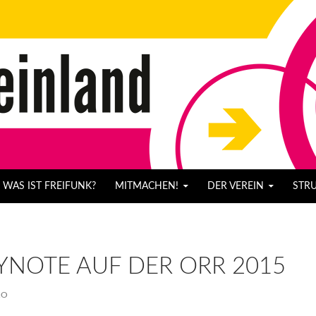
WAS IST FREIFUNK?
MITMACHEN!
DER VEREIN
STR
YNOTE AUF DER ORR 2015
RO