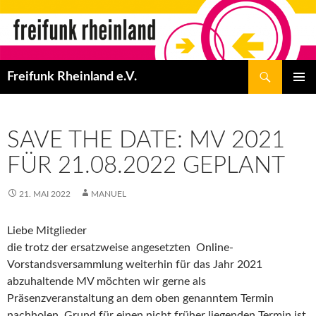
Zum
Inhalt
springen
Suchen
Freifunk Rheinland e.V.
PRIMÄR
MENÜ
SAVE THE DATE: MV 2021
FÜR 21.08.2022 GEPLANT
21. MAI 2022
MANUEL
Liebe Mitglieder
die trotz der ersatzweise angesetzten Online-
Vorstandsversammlung weiterhin für das Jahr 2021
abzuhaltende MV möchten wir gerne als
Präsenzveranstaltung an dem oben genanntem Termin
nachholen. Grund für einen nicht früher liegenden Termin ist