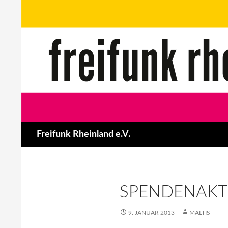
Zum
Inhalt
springen
Suchen
Freifunk Rheinland e.V.
SPENDENAKTI
9. JANUAR 2013
MALTIS