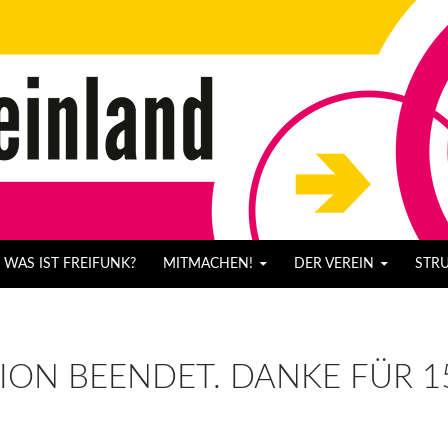
WAS IST FREIFUNK?
MITMACHEN!
DER VEREIN
STR
ON BEENDET. DANKE FÜR 15