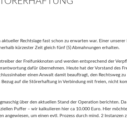
STÖRERHAFTUNG
h aktueller Rechtslage fast schon zu erwarten war. Einer unserer 
rhalb kürzester Zeit gleich fünf (5) Abmahnungen erhalten.
Betreiber der Freifunkknoten und werden entsprechend der Verp
Verantwortung dafür übernehmen. Heute hat der Vorstand des Fre
lussinhaber einen Anwalt damit beauftragt, den Rechtsweg zu b
m Bezug auf die Störerhaftung in Verbindung mit freien, nicht k
gmaschig über den aktuellen Stand der Operation berichten. Da s
ziellen Puffer – wir kalkulieren hier ca 10.000 Euro. Hier möchte
en angewiesen, um einen evtl. Prozess durch mind. 2 Instanzen z